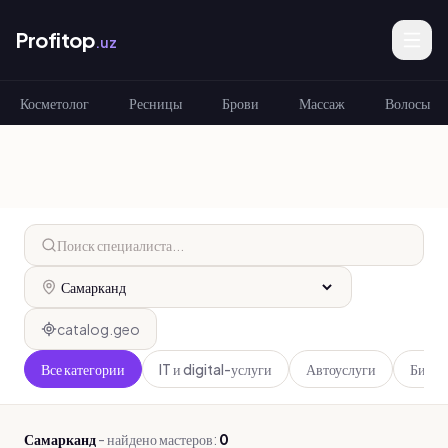
Profitop
.uz
Косметолог
Ресницы
Брови
Массаж
Волосы
catalog.geo
Все категории
IT и digital-услуги
Автоуслуги
Бизне
Самарканд
-
найдено мастеров:
0