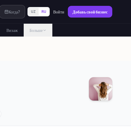
Когда?
Войти
Добавь свой бизнес
UZ
RU
Визаж
Больше