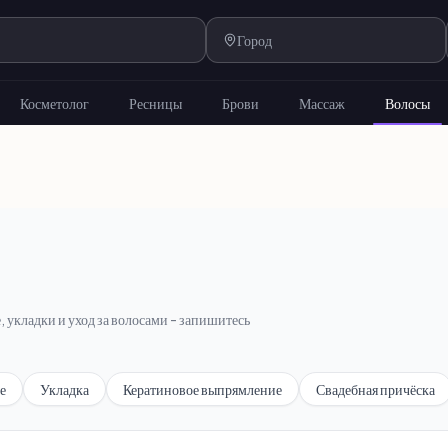
Косметолог
Ресницы
Брови
Массаж
Волосы
укладки и уход за волосами - запишитесь
е
Укладка
Кератиновое выпрямление
Свадебная причёска