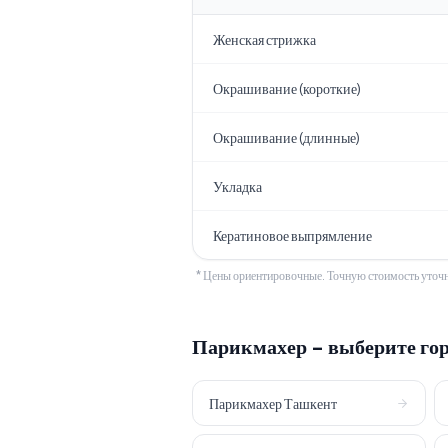
Женская стрижка
Окрашивание (короткие)
Окрашивание (длинные)
Укладка
Кератиновое выпрямление
* Цены ориентировочные. Точную стоимость уточн
Парикмахер
- выберите го
Парикмахер
Ташкент