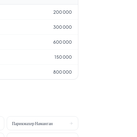
200 000
300 000
600 000
150 000
800 000
Парикмахер
Наманган