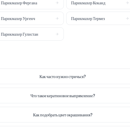
Парикмахер
Фергана
Парикмахер
Коканд
Парикмахер
Ургенч
Парикмахер
Термез
Парикмахер
Гулистан
Как часто нужно стричься?
Что такое кератиновое выпрямление?
Как подобрать цвет окрашивания?