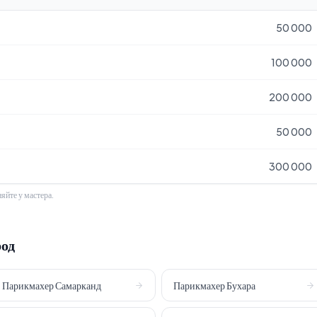
50 000
100 000
200 000
50 000
300 000
яйте у мастера.
род
Парикмахер
Самарканд
Парикмахер
Бухара