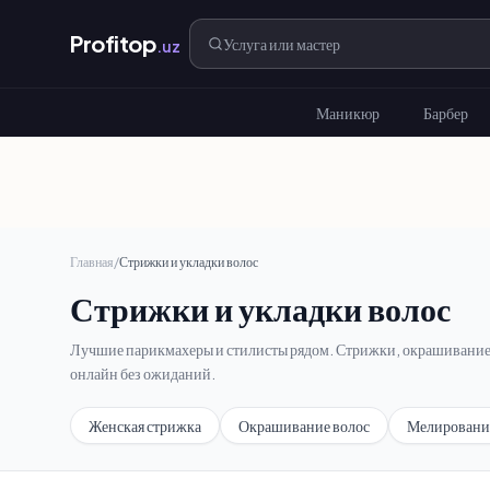
Profitop
.uz
Маникюр
Барбер
Главная
/
Стрижки и укладки волос
Стрижки и укладки волос
Лучшие парикмахеры и стилисты рядом. Стрижки, окрашивание, 
онлайн без ожиданий.
Женская стрижка
Окрашивание волос
Мелировани