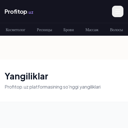
Profitop
.uz
Косметолог
Ресницы
Брови
Массаж
Волосы
Yangiliklar
Profitop.uz platformasining so'nggi yangiliklari